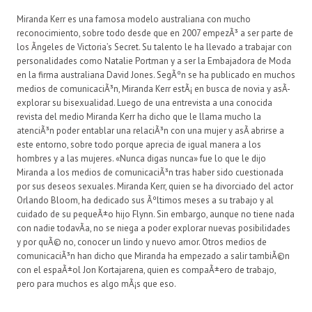
Miranda Kerr es una famosa modelo australiana con mucho
reconocimiento, sobre todo desde que en 2007 empezÃ³ a ser parte de
los Ãngeles de Victoria’s Secret. Su talento le ha llevado a trabajar con
personalidades como Natalie Portman y a ser la Embajadora de Moda
en la firma australiana David Jones. SegÃºn se ha publicado en muchos
medios de comunicaciÃ³n, Miranda Kerr estÃ¡ en busca de novia y asÃ­
explorar su bisexualidad. Luego de una entrevista a una conocida
revista del medio Miranda Kerr ha dicho que le llama mucho la
atenciÃ³n poder entablar una relaciÃ³n con una mujer y asÃ­ abrirse a
este entorno, sobre todo porque aprecia de igual manera a los
hombres y a las mujeres. «Nunca digas nunca» fue lo que le dijo
Miranda a los medios de comunicaciÃ³n tras haber sido cuestionada
por sus deseos sexuales. Miranda Kerr, quien se ha divorciado del actor
Orlando Bloom, ha dedicado sus Ãºltimos meses a su trabajo y al
cuidado de su pequeÃ±o hijo Flynn. Sin embargo, aunque no tiene nada
con nadie todavÃ­a, no se niega a poder explorar nuevas posibilidades
y por quÃ© no, conocer un lindo y nuevo amor. Otros medios de
comunicaciÃ³n han dicho que Miranda ha empezado a salir tambiÃ©n
con el espaÃ±ol Jon Kortajarena, quien es compaÃ±ero de trabajo,
pero para muchos es algo mÃ¡s que eso.