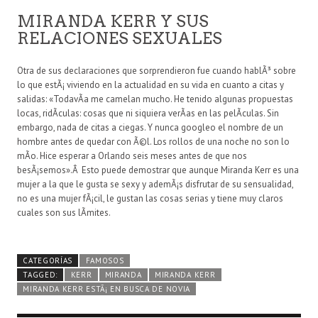
MIRANDA KERR Y SUS
RELACIONES SEXUALES
Otra de sus declaraciones que sorprendieron fue cuando hablÃ³ sobre
lo que estÃ¡ viviendo en la actualidad en su vida en cuanto a citas y
salidas: «TodavÃ­a me camelan mucho. He tenido algunas propuestas
locas, ridÃ­culas: cosas que ni siquiera verÃ­as en las pelÃ­culas. Sin
embargo, nada de citas a ciegas. Y nunca googleo el nombre de un
hombre antes de quedar con Ã©l. Los rollos de una noche no son lo
mÃ­o. Hice esperar a Orlando seis meses antes de que nos
besÃ¡semos».Â Esto puede demostrar que aunque Miranda Kerr es una
mujer a la que le gusta se sexy y ademÃ¡s disfrutar de su sensualidad,
no es una mujer fÃ¡cil, le gustan las cosas serias y tiene muy claros
cuales son sus lÃ­mites.
CATEGORÍAS
FAMOSOS
TAGGED:
KERR
MIRANDA
MIRANDA KERR
MIRANDA KERR ESTÃ¡ EN BUSCA DE NOVIA