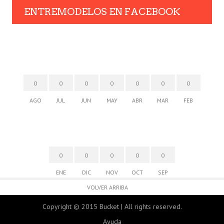
ENTREMODELOS EN FACEBOOK
0
0
0
0
0
0
0
AGO
JUL
JUN
MAY
ABR
MAR
FEB
0
0
0
0
0
ENE
DIC
NOV
OCT
SEP
VOLVER ARRIBA
Copyright © 2015 Bucket | All rights reserved.
Ayuda