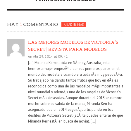
HAY
1
COMENTARIO
AÑADIR MÁS
LAS MEJORES MODELOS DE VICTORIA’S
SECRET | REVISTA PARA MODELOS
on Abr 29, 2014 at 09: 41
[…] Miranda Kerr: nacida en SÃ­dney, Australia, esta
hermosa mujer empezÃ³ a dar sus primeros pasos en el
mundo del modelaje cuando era todavÃ­a muy pequeÃ±a.
Su trabajado ha dando tantos frutos que hoy en dÃ­a es
reconocida como una de las modelos mÃ¡s importantes a
nivel mundial y ademÃ¡s una de las Ãngeles de Victoria’s
Secret mÃ¡s deseadas. Aunque durante el 2013 se rumoro
mucho sobre su salida de la marca, Miranda Kerr ha
asegurado que en 2014 seguirÃ¡ participando en los
desfiles de Victoria’s Secret (acÃ¡ te puedes enterar de que
Miranda Kerr estÃ¡ en busca de novia). […]