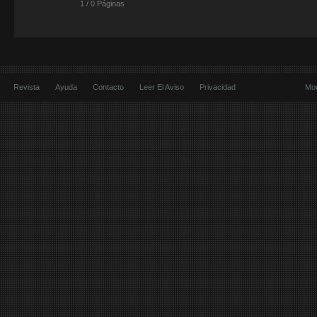
1 / 0 Páginas
Revista
Ayuda
Contacto
Leer El Aviso
Privacidad
Mod