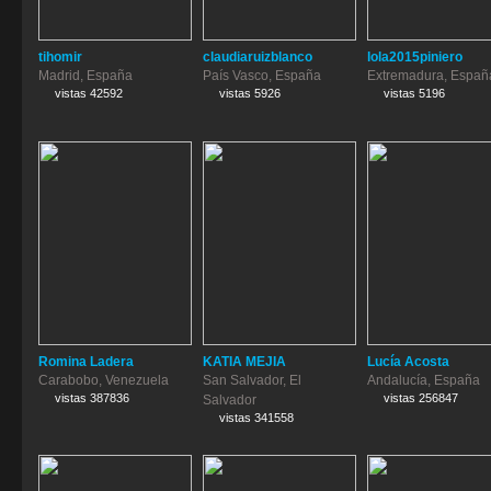
tihomir
claudiaruizblanco
lola2015piniero
Madrid, España
País Vasco, España
Extremadura, Españ
vistas 42592
vistas 5926
vistas 5196
Romina Ladera
KATIA MEJIA
Lucía Acosta
Carabobo, Venezuela
San Salvador, El
Andalucía, España
vistas 387836
vistas 256847
Salvador
vistas 341558