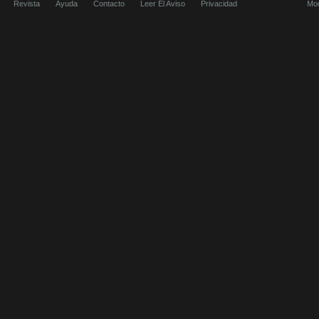
Revista
Ayuda
Contacto
Leer El Aviso
Privacidad
Mod