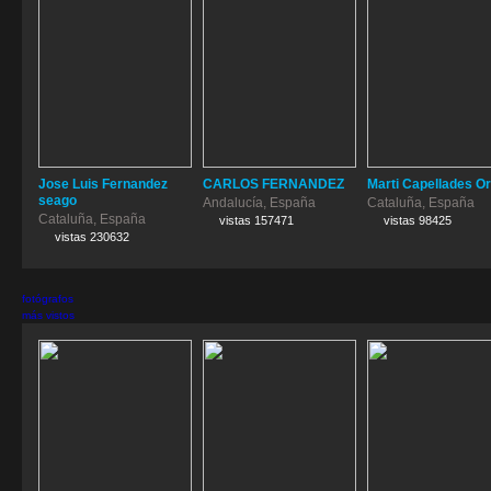
Jose Luis Fernandez
CARLOS FERNANDEZ
Marti Capellades O
seago
Andalucía, España
Cataluña, España
Cataluña, España
vistas 157471
vistas 98425
vistas 230632
fotógrafos
más vistos