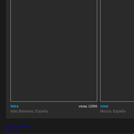
luisa
suuz
vistas 12956
Islas Baleares, España
Murcia, España
nuevos miembros
más vistos