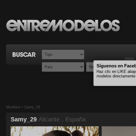
inicio
Síguenos en Face
Haz clic en LIKE abaj
modelos directamente
Modelos > Samy_29
Samy_29
Alicante , España