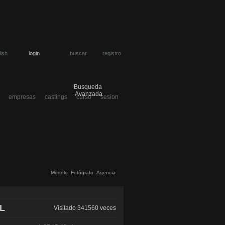
lish
login
buscar
registro
Busqueda
Avanzada
empresas
castings
curso
sesion
Modelo
Fotógrafo
Agencia
L
Visitado 341560 veces