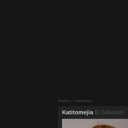
Modelos > Katitomejia
Katitomejia
El Salvador