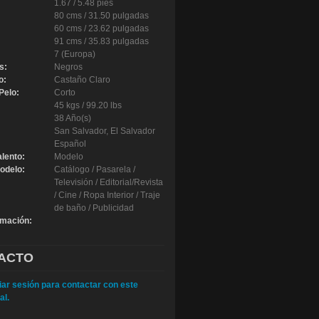
1.67 / 5.48 pies
80 cms / 31.50 pulgadas
60 cms / 23.62 pulgadas
91 cms / 35.83 pulgadas
7 (Europa)
s:
Negros
o:
Castaño Claro
Pelo:
Corto
45 kgs / 99.20 lbs
38 Año(s)
San Salvador, El Salvador
Español
alento:
Modelo
odelo:
Catálogo / Pasarela /
Televisión / Editorial/Revista
/ Cine / Ropa Interior / Traje
de baño / Publicidad
rmación:
ACTO
iar sesión para contactar con este
al.