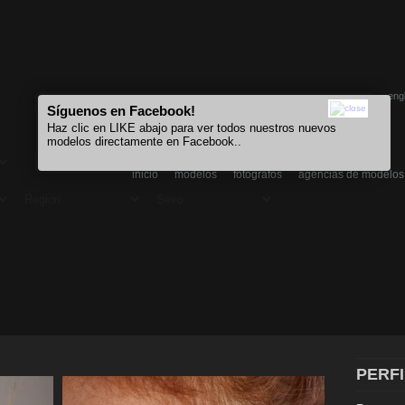
eng
Síguenos en Facebook!
Haz clic en LIKE abajo para ver todos nuestros nuevos
modelos directamente en Facebook..
inicio
modelos
fotógrafos
agencias de modelos
PERFI