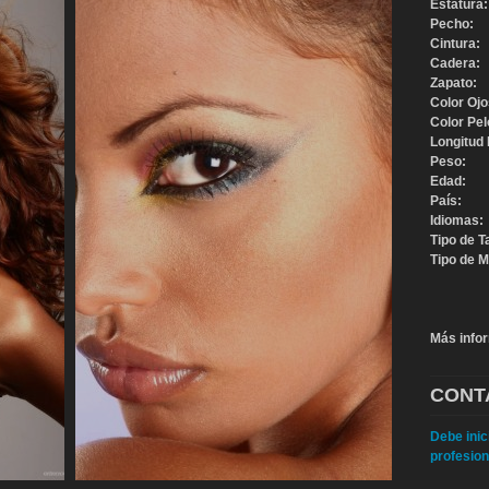
Estatura:
Pecho:
Cintura:
Cadera:
Zapato:
Color Ojo
Color Pel
Longitud 
Peso:
Edad:
País:
Idiomas:
Tipo de T
Tipo de M
Más info
CONT
Debe inic
profesion