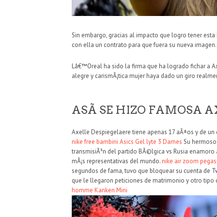
Sin embargo, gracias al impacto que logro tener est
con ella un contrato para que fuera su nueva imagen
Lâ€™Oreal ha sido la firma que ha logrado fichar a A
alegre y carismÃ¡tica mujer haya dado un giro realme
ASÃ­ SE HIZO FAMOSA 
Axelle Despiegelaere tiene apenas 17 aÃ±os y de un d
nike free bambini
Asics Gel lyte 3 Dames
Su hermoso r
transmisiÃ³n del partido BÃ©lgica vs Rusia enamoro 
mÃ¡s representativas del mundo.
nike air zoom pega
segundos de fama, tuvo que bloquear su cuenta de Twi
que le llegaron peticiones de matrimonio y otro tip
homme
Kanken Mini