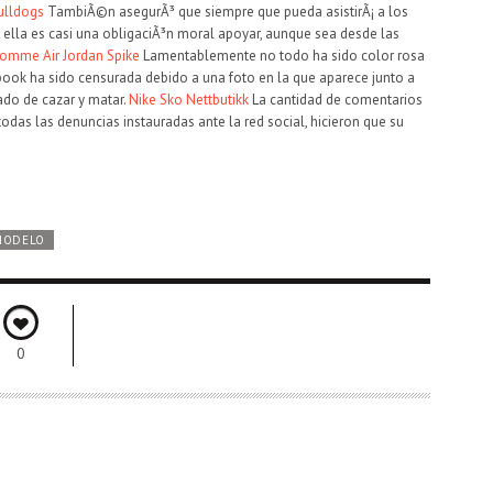
ulldogs
TambiÃ©n asegurÃ³ que siempre que pueda asistirÃ¡ a los
a ella es casi una obligaciÃ³n moral apoyar, aunque sea desde las
 homme
Air Jordan Spike
Lamentablemente no todo ha sido color rosa
book ha sido censurada debido a una foto en la que aparece junto a
ado de cazar y matar.
Nike Sko Nettbutikk
La cantidad de comentarios
das las denuncias instauradas ante la red social, hicieron que su
MODELO
0