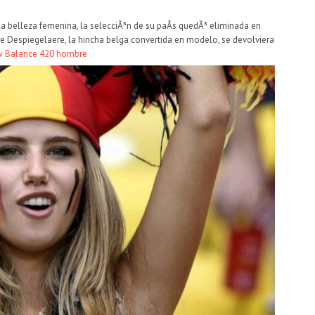
 belleza femenina, la selecciÃ³n de su paÃ­s quedÃ³ eliminada en
le Despiegelaere, la hincha belga convertida en modelo, se devolviera
 Balance 420 hombre