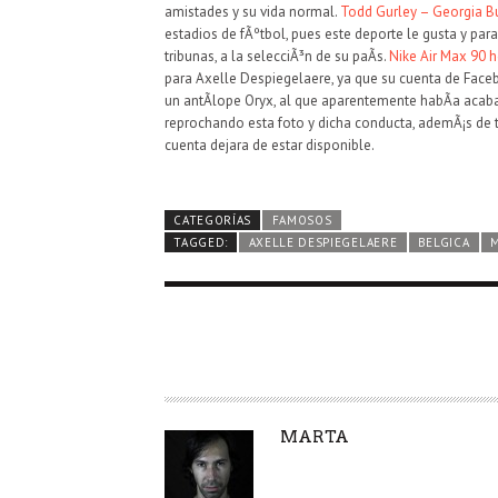
amistades y su vida normal.
Todd Gurley – Georgia B
estadios de fÃºtbol, pues este deporte le gusta y par
tribunas, a la selecciÃ³n de su paÃ­s.
Nike Air Max 90
para Axelle Despiegelaere, ya que su cuenta de Face
un antÃ­lope Oryx, al que aparentemente habÃ­a acab
reprochando esta foto y dicha conducta, ademÃ¡s de to
cuenta dejara de estar disponible.
CATEGORÍAS
FAMOSOS
TAGGED:
AXELLE DESPIEGELAERE
BELGICA
A
MARTA
U
T