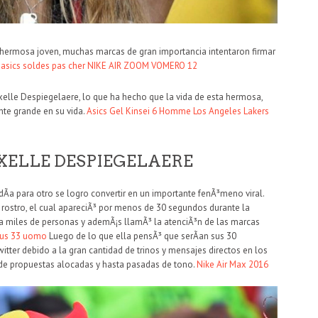
a hermosa joven, muchas marcas de gran importancia intentaron firmar
.
asics soldes pas cher
NIKE AIR ZOOM VOMERO 12
xelle Despiegelaere, lo que ha hecho que la vida de esta hermosa,
nte grande en su vida.
Asics Gel Kinsei 6 Homme
Los Angeles Lakers
AXELLE DESPIEGELAERE
Ã­a para otro se logro convertir en un importante fenÃ³meno viral.
ostro, el cual apareciÃ³ por menos de 30 segundos durante la
a miles de personas y ademÃ¡s llamÃ³ la atenciÃ³n de las marcas
sus 33 uomo
Luego de lo que ella pensÃ³ que serÃ­an sus 30
tter debido a la gran cantidad de trinos y mensajes directos en los
o de propuestas alocadas y hasta pasadas de tono.
Nike Air Max 2016