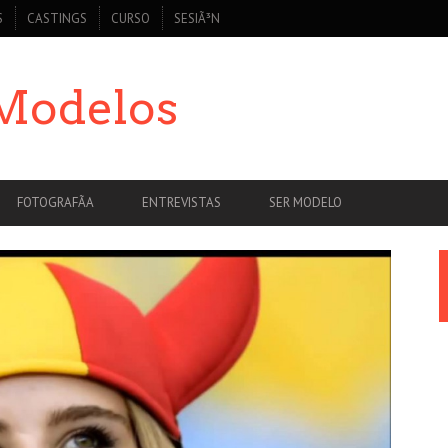
S
CASTINGS
CURSO
SESIÃ³N
 Modelos
FOTOGRAFÃ­A
ENTREVISTAS
SER MODELO