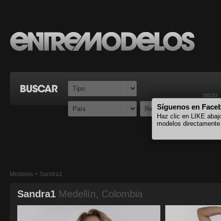
inicio
Síguenos en Face
Haz clic en LIKE abaj
modelos directamente
Modelos > Sandra1
Sandra1
Medellín, Colombia