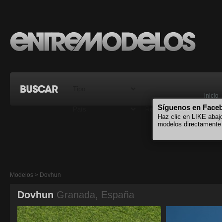
inicio
Síguenos en Face
Haz clic en LIKE abaj
modelos directamente
Modelos > Dovhun
Dovhun
Granada, España