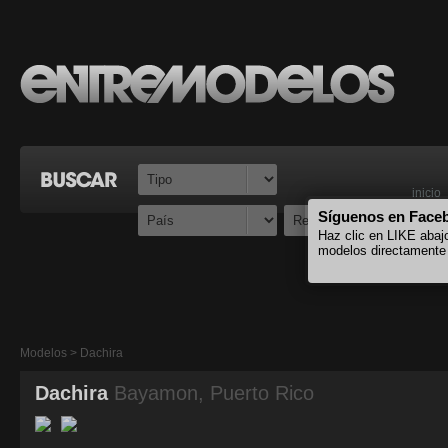
inicio
Síguenos en Face
Haz clic en LIKE abaj
modelos directamente
Modelos > Dachira
Dachira
Bayamon, Puerto Rico