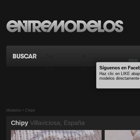
inicio
Síguenos en Face
Haz clic en LIKE abaj
modelos directamente
Modelos > Chipy
Chipy
Villaviciosa, España